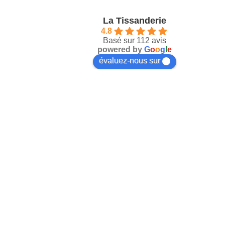
La Tissanderie
4.8
Basé sur 112 avis
powered by
G
o
o
g
l
e
évaluez-nous sur