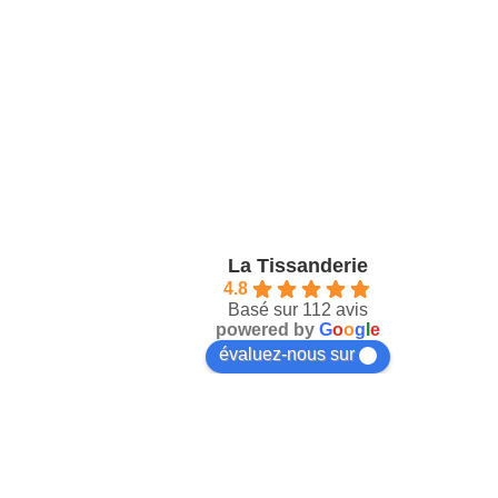
La Tissanderie
4.8
Basé sur 112 avis
powered by
G
o
o
g
l
e
évaluez-nous sur