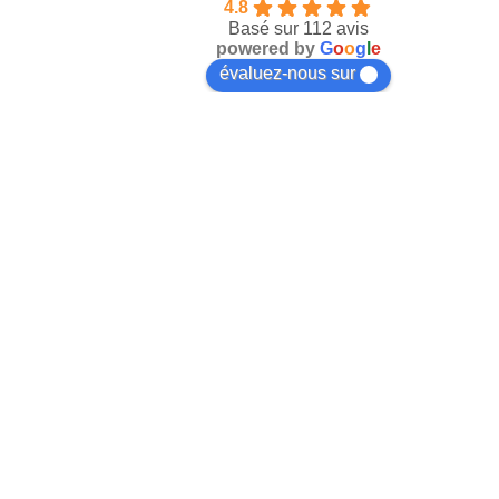
4.8
Basé sur 112 avis
powered by
G
o
o
g
l
e
évaluez-nous sur