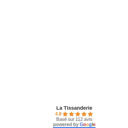
La Tissanderie
4.8
Basé sur 112 avis
powered by
G
o
o
g
l
e