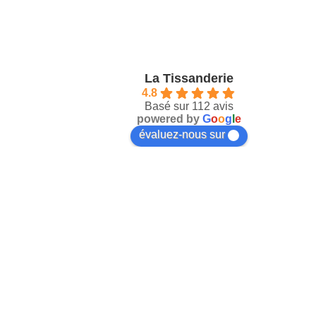
La Tissanderie
4.8
Basé sur 112 avis
powered by
G
o
o
g
l
e
évaluez-nous sur