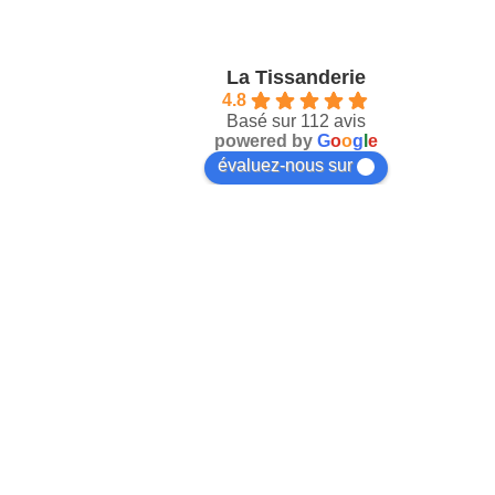
La Tissanderie
4.8
Basé sur 112 avis
powered by
G
o
o
g
l
e
évaluez-nous sur