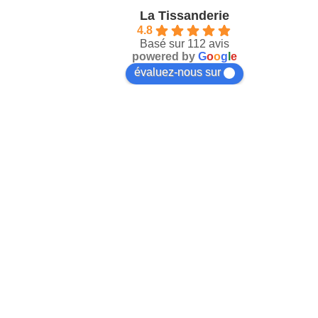
La Tissanderie
4.8
Basé sur 112 avis
powered by
G
o
o
g
l
e
évaluez-nous sur