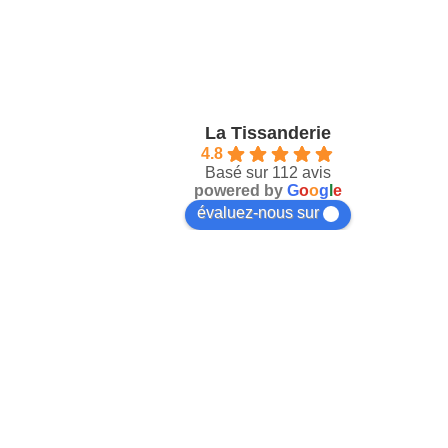
La Tissanderie
4.8
Basé sur 112 avis
powered by
G
o
o
g
l
e
évaluez-nous sur