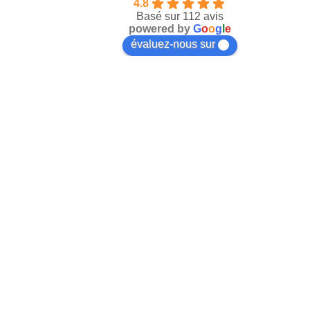
4.8
Basé sur 112 avis
powered by
G
o
o
g
l
e
évaluez-nous sur