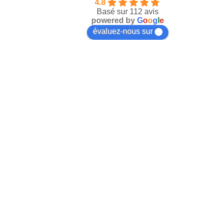
4.8
Basé sur 112 avis
powered by
G
o
o
g
l
e
évaluez-nous sur