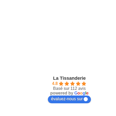
La Tissanderie
4.8
Basé sur 112 avis
powered by
G
o
o
g
l
e
évaluez-nous sur