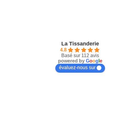
La Tissanderie
4.8
Basé sur 112 avis
powered by
G
o
o
g
l
e
évaluez-nous sur